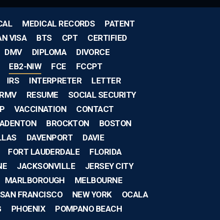
CAL
MEDICAL RECORDS
PATENT
AN VISA
BTS
CPT
CERTIFIED
DMV
DIPLOMA
DIVORCE
EB2-NIW
FCE
FCCPT
IRS
INTERPRETER
LETTER
RMV
RESUME
SOCIAL SECURITY
IP
VACCINATION
CONTACT
ADENTON
BROCKTON
BOSTON
LLAS
DAVENPORT
DAVIE
FORT LAUDERDALE
FLORIDA
NE
JACKSONVILLE
JERSEY CITY
MARLBOROUGH
MELBOURNE
SAN FRANCISCO
NEW YORK
OCALA
G
PHOENIX
POMPANO BEACH