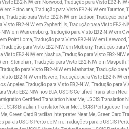
a Visto EB2-NIW em Norwood, Tradução para Visto EB2-NIW 
IW em Poinciana, Tradução para Visto EB2-NIW em Taunton,
, Tradução para Visto EB2-NIW em Ladson, Tradução para 
 Visto EB2-NIW em Zypherhills, Tradução para Visto EB2-N
2-NIW em Warrensburg, Tradução para Visto EB2-NIW em Ove
 em Point Loma, Tradução para Visto EB2-NIW em Leewood, 
 Tradução para Visto EB2-NIW em Mulberry, Tradução para V
ara Visto EB2-NIW em Nashua,
Tradução para Visto EB2-NIW 
W em Stoneham, Tradução para Visto EB2-NIW em Maspeth, T
Tradução para Visto EB2-NIW em Manhattan, Tradução para
a Visto EB2-NIW em Revere, Tradução para Visto EB2-NIW e
 Los Angeles
Tradução para Visto EB2-NIW, Tradução para Vi
a Visto EB2-NIW nos EUA, USCIS Certified Translation Near M
mmigration Certified Translation Near Me, USCIS Translation N
e, USCIS Brazilian Translator Near Me, USCIS Portuguese Tra
Me, Green Card Brazilian Interpreter Near Me, Green Card Tr
 para a USCIS Perto de Mim, Traduções para o USCIS Perto 