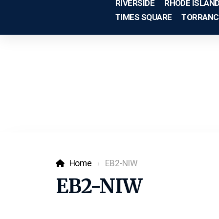
RIVERSIDE
RHODE ISLAN
TIMES SQUARE
TORRANC
Home
EB2-NIW
EB2-NIW