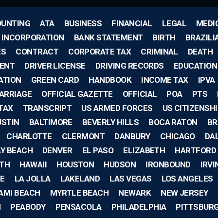
UNTING
ATA
BUSINESS
FINANCIAL
LEGAL
MEDI
F INCORPORATION
BANK STATEMENT
BIRTH
BRAZILI
ES
CONTRACT
CORPORATE TAX
CRIMINAL
DEATH
ENT
DRIVER LICENSE
DRIVING RECORDS
EDUCATION
ATION
GREEN CARD
HANDBOOK
INCOME TAX
IPVA
ARRIAGE
OFFICIAL GAZETTE
OFFICIAL
POA
PTS
TAX
TRANSCRIPT
US ARMED FORCES
US CITIZENSH
USTIN
BALTIMORE
BEVERLY HILLS
BOCA RATON
BR
CHARLOTTE
CLERMONT
DANBURY
CHICAGO
DA
AY BEACH
DENVER
EL PASO
ELIZABETH
HARTFORD
TH
HAWAII
HOUSTON
HUDSON
IRONBOUND
IRVI
E
LA JOLLA
LAKELAND
LAS VEGAS
LOS ANGELES
AMI BEACH
MYRTLE BEACH
NEWARK
NEW JERSEY
H
PEABODY
PENSACOLA
PHILADELPHIA
PITTSBUR