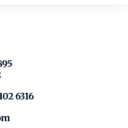
895
2
102 6316
com