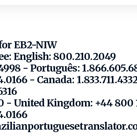
 for EB2-NIW
ee:
English: 800.210.2049
.4998 - Português: 1.866.605.6
4.0166
- Canada: 1.833.711.433
6316
10 - United Kingdom: +44 800 
4.0166
azilianportuguesetranslator.