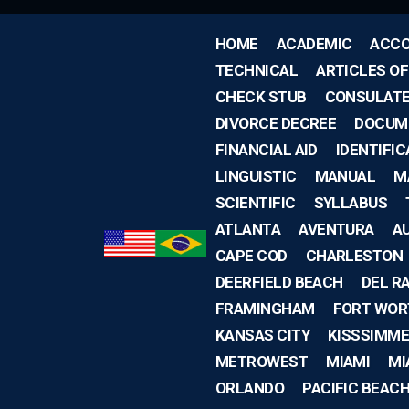
HOME
ACADEMIC
ACCO
TECHNICAL
ARTICLES O
CHECK STUB
CONSULAT
DIVORCE DECREE
DOCUM
FINANCIAL AID
IDENTIFIC
LINGUISTIC
MANUAL
M
SCIENTIFIC
SYLLABUS
ATLANTA
AVENTURA
A
CAPE COD
CHARLESTON
DEERFIELD BEACH
DEL R
FRAMINGHAM
FORT WOR
KANSAS CITY
KISSSIMME
METROWEST
MIAMI
MI
ORLANDO
PACIFIC BEAC