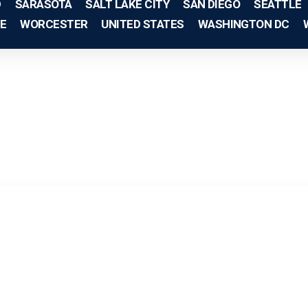
D
SARASOTA
SALT LAKE CITY
SAN DIEGO
SEATTLE
E
WORCESTER
UNITED STATES
WASHINGTON DC